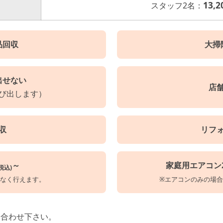
13,2
スタッフ2名：
品回収
大掃
出せない
店
び出します）
収
リフ
～
家庭用エアコン
税込)
係なく行えます。
※エアコンのみの場合
い合わせ下さい。