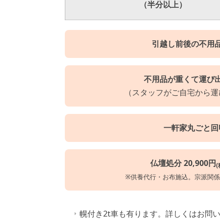
（半分以上）
引越し前後の不用
不用品が重くて運び
（スタッフがご自宅から運
一軒家丸ごと回
仏壇処分 20,900円
(
※供養代行・お布施込。宗派関
幌付き2t車も有ります。詳しくはお問